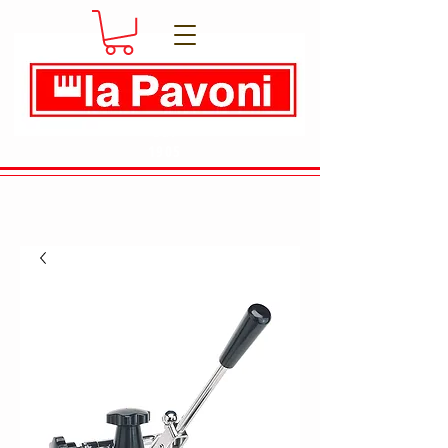
Dal
1905