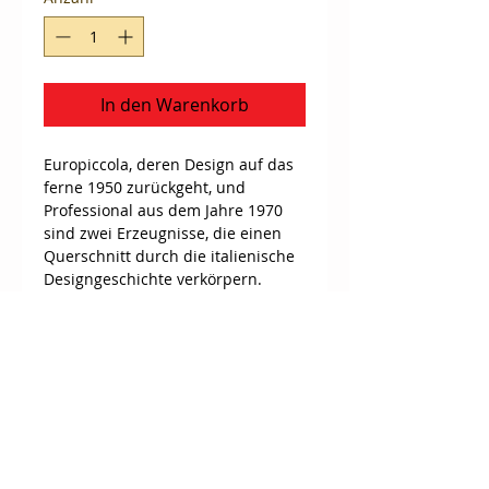
In den Warenkorb
Europiccola, deren Design auf das 
ferne 1950 zurückgeht, und 
Professional aus dem Jahre 1970 
sind zwei Erzeugnisse, die einen 
Querschnitt durch die italienische 
Designgeschichte verkörpern.
Ein Treffpunkt für Eleganz, Qualität 
und Zuverlässigkeit. Neben ganz 
persönlichem Espresso kann man 
mit dieser Maschine auch 
Cappuccino zubereiten. Eine 
Handhebelmaschine die immer im 
Trend liegt. Zur Konstruktion 
dieses Gerätes werden 