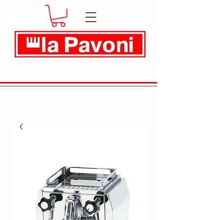
Dal
1905