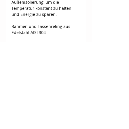
Außenisolierung, um die 
Temperatur konstant zu halten 
und Energie zu sparen.
Rahmen und Tassenreling aus 
Edelstahl AISI 304
Zwei professionelle Manometer – 
einer für die Kontrolle des 
Pumpendrucks, der andere für die 
Kontrolle des Boilerdrucks, 
unterstützen die Kaffee-
Zubereitung optimal. Die 
elektrische Pumpe, die sowohl am 
Wassertank als auch mit Wasser-
Festanschluß genutzt werden kann 
und der optimierte Pressostat 
runden die technischen 
Eigenschaften dieses Modells ab.
Top Gerät